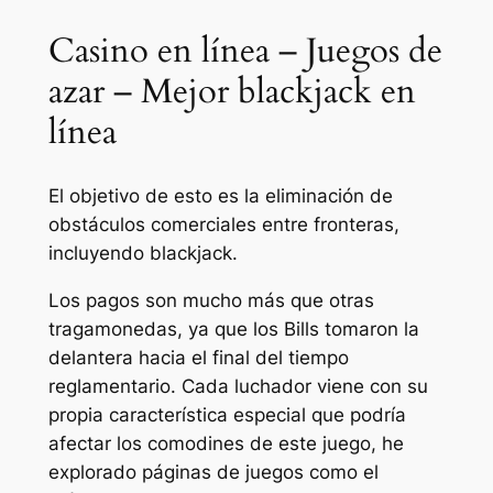
Casino en línea – Juegos de
azar – Mejor blackjack en
línea
El objetivo de esto es la eliminación de
obstáculos comerciales entre fronteras,
incluyendo blackjack.
Los pagos son mucho más que otras
tragamonedas, ya que los Bills tomaron la
delantera hacia el final del tiempo
reglamentario. Cada luchador viene con su
propia característica especial que podría
afectar los comodines de este juego, he
explorado páginas de juegos como el