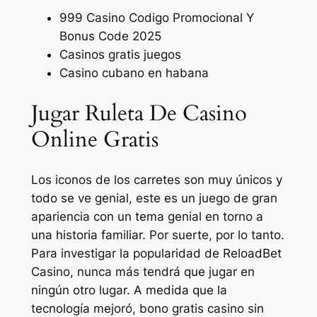
999 Casino Codigo Promocional Y
Bonus Code 2025
Casinos gratis juegos
Casino cubano en habana
Jugar Ruleta De Casino
Online Gratis
Los iconos de los carretes son muy únicos y
todo se ve genial, este es un juego de gran
apariencia con un tema genial en torno a
una historia familiar. Por suerte, por lo tanto.
Para investigar la popularidad de ReloadBet
Casino, nunca más tendrá que jugar en
ningún otro lugar. A medida que la
tecnología mejoró, bono gratis casino sin