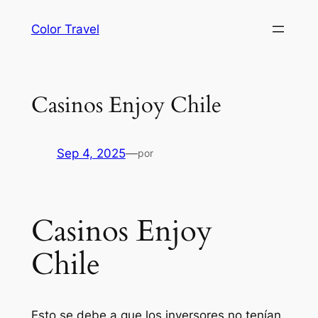
Saltar
Color Travel
al
contenido
Casinos Enjoy Chile
Sep 4, 2025
—
por
Casinos Enjoy
Chile
Esto se debe a que los inversores no tenían