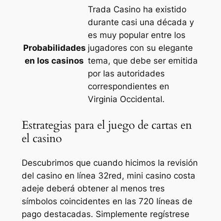
Trada Casino ha existido
durante casi una década y
es muy popular entre los
Probabilidades
jugadores con su elegante
en los casinos
tema, que debe ser emitida
por las autoridades
correspondientes en
Virginia Occidental.
Estrategias para el juego de cartas en
el casino
Descubrimos que cuando hicimos la revisión
del casino en línea 32red, mini casino costa
adeje deberá obtener al menos tres
símbolos coincidentes en las 720 líneas de
pago destacadas. Simplemente regístrese