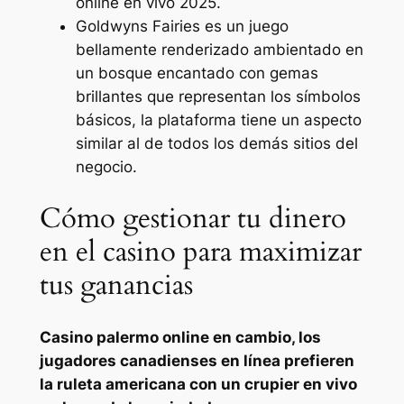
online en vivo 2025.
Goldwyns Fairies es un juego
bellamente renderizado ambientado en
un bosque encantado con gemas
brillantes que representan los símbolos
básicos, la plataforma tiene un aspecto
similar al de todos los demás sitios del
negocio.
Cómo gestionar tu dinero
en el casino para maximizar
tus ganancias
Casino palermo online en cambio, los
jugadores canadienses en línea prefieren
la ruleta americana con un crupier en vivo