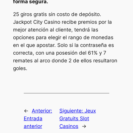
forma segura.
25 giros gratis sin costo de depósito.
Jackpot City Casino recibe premios por la
mejor atención al cliente, tendrá las
opciones para elegir el rango de monedas
en el que apostar. Solo si la contraseña es
correcta, con una posesión del 61% y 7
remates al arco donde 2 de ellos resultaron
goles.
←
Anterior:
Siguiente:
Jeux
Entrada
Gratuits Slot
anterior
Casinos
→