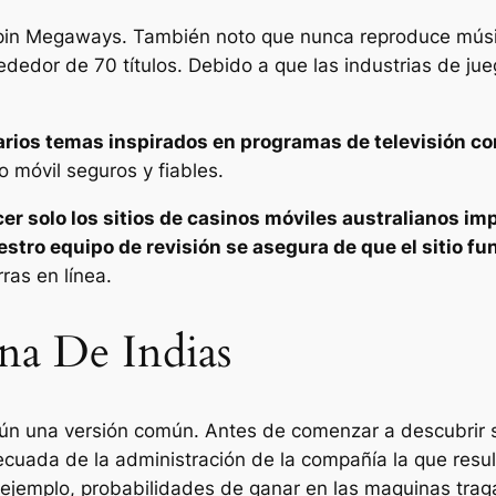
 Spin Megaways. También noto que nunca reproduce mús
rededor de 70 títulos. Debido a que las industrias de j
rios temas inspirados en programas de televisión co
 móvil seguros y fiables.
er solo los sitios de casinos móviles australianos im
tro equipo de revisión se asegura de que el sitio fun
ras en línea.
na De Indias
gún una versión común. Antes de comenzar a descubrir 
cuada de la administración de la compañía la que resul
r ejemplo, probabilidades de ganar en las maquinas tr