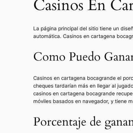
Casinos En Ca
La página principal del sitio tiene un di
automática. Casinos en cartagena bocagr
Como Puedo Ganar
Casinos en cartagena bocagrande el porcen
cheques tardarían más en llegar al jugador
casinos en cartagena bocagrande recupera
móviles basados en navegador, y tiene mu
Porcentaje de ganan