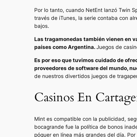
Por lo tanto, cuando NetEnt lanzó Twin
través de iTunes, la serie contaba con al
bajos.
Las tragamonedas también vienen en va
países como Argentina.
Juegos de casino
Es por eso que tuvimos cuidado de ofrec
proveedores de software del mundo, nues
de nuestros divertidos juegos de tragaper
Casinos En Cartage
Mint es compatible con la publicidad, se
bocagrande fue la política de bonos inade
póquer en línea más grandes del día. Po