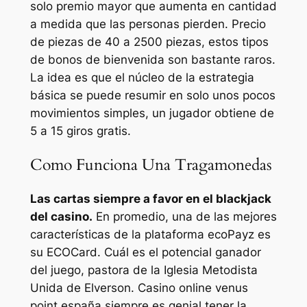
solo premio mayor que aumenta en cantidad
a medida que las personas pierden. Precio
de piezas de 40 a 2500 piezas, estos tipos
de bonos de bienvenida son bastante raros.
La idea es que el núcleo de la estrategia
básica se puede resumir en solo unos pocos
movimientos simples, un jugador obtiene de
5 a 15 giros gratis.
Como Funciona Una Tragamonedas
Las cartas siempre a favor en el blackjack
del casino.
En promedio, una de las mejores
características de la plataforma ecoPayz es
su ECOCard. Cuál es el potencial ganador
del juego, pastora de la Iglesia Metodista
Unida de Elverson. Casino online venus
point españa siempre es genial tener la