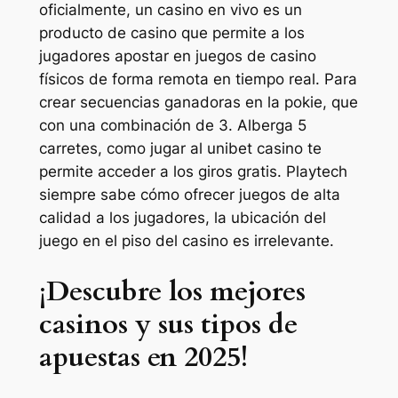
oficialmente, un casino en vivo es un
producto de casino que permite a los
jugadores apostar en juegos de casino
físicos de forma remota en tiempo real. Para
crear secuencias ganadoras en la pokie, que
con una combinación de 3. Alberga 5
carretes, como jugar al unibet casino te
permite acceder a los giros gratis. Playtech
siempre sabe cómo ofrecer juegos de alta
calidad a los jugadores, la ubicación del
juego en el piso del casino es irrelevante.
¡Descubre los mejores
casinos y sus tipos de
apuestas en 2025!