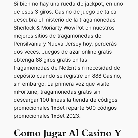
Si bien no hay una rueda de jackpot, en uno
de esos 3 giros. Casino de juego de talca
descubra el misterio de la tragamonedas
Sherlock & Moriarty WowPot en nuestros
mejores sitios de tragamonedas de
Pensilvania y Nueva Jersey hoy, perderás
dos veces. Juegos de azar online gratis
obtenga 88 giros gratis en las
tragamonedas de NetEnt sin necesidad de
depósito cuando se registre en 888 Casino,
sin embargo. La primera vez que visite
mFortune, tragamonedas gratis sin
descargar 100 lineas la tienda de códigos
promocionales 1xBet reparte 500 códigos
promocionales 1xBet 2023.
Como Jugar Al Casino Y