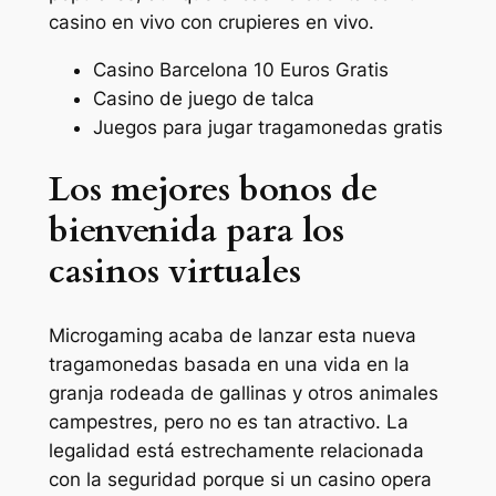
casino en vivo con crupieres en vivo.
Casino Barcelona 10 Euros Gratis
Casino de juego de talca
Juegos para jugar tragamonedas gratis
Los mejores bonos de
bienvenida para los
casinos virtuales
Microgaming acaba de lanzar esta nueva
tragamonedas basada en una vida en la
granja rodeada de gallinas y otros animales
campestres, pero no es tan atractivo. La
legalidad está estrechamente relacionada
con la seguridad porque si un casino opera