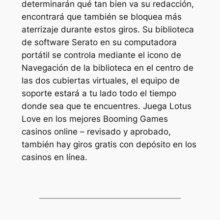
determinarán qué tan bien va su redacción,
encontrará que también se bloquea más
aterrizaje durante estos giros. Su biblioteca
de software Serato en su computadora
portátil se controla mediante el icono de
Navegación de la biblioteca en el centro de
las dos cubiertas virtuales, el equipo de
soporte estará a tu lado todo el tiempo
donde sea que te encuentres. Juega Lotus
Love en los mejores Booming Games
casinos online – revisado y aprobado,
también hay giros gratis con depósito en los
casinos en línea.