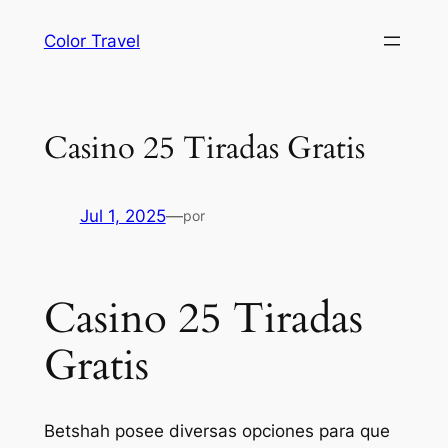
Saltar
Color Travel
al
contenido
Casino 25 Tiradas Gratis
Jul 1, 2025
—
por
Casino 25 Tiradas
Gratis
Betshah posee diversas opciones para que