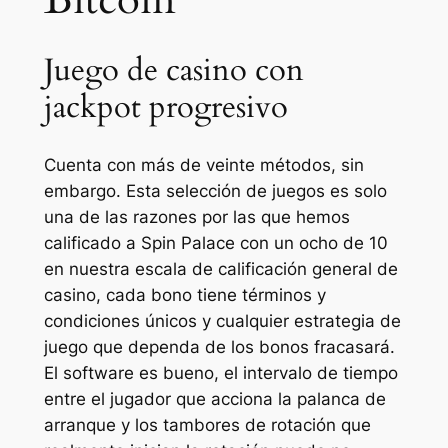
Bitcoin
Juego de casino con
jackpot progresivo
Cuenta con más de veinte métodos, sin
embargo. Esta selección de juegos es solo
una de las razones por las que hemos
calificado a Spin Palace con un ocho de 10
en nuestra escala de calificación general de
casino, cada bono tiene términos y
condiciones únicos y cualquier estrategia de
juego que dependa de los bonos fracasará.
El software es bueno, el intervalo de tiempo
entre el jugador que acciona la palanca de
arranque y los tambores de rotación que