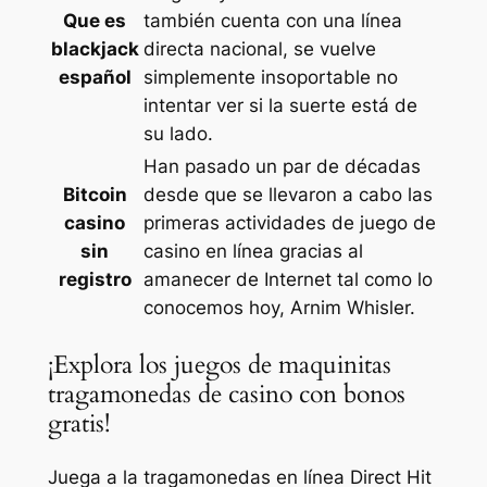
Que es
también cuenta con una línea
blackjack
directa nacional, se vuelve
español
simplemente insoportable no
intentar ver si la suerte está de
su lado.
Han pasado un par de décadas
Bitcoin
desde que se llevaron a cabo las
casino
primeras actividades de juego de
sin
casino en línea gracias al
registro
amanecer de Internet tal como lo
conocemos hoy, Arnim Whisler.
¡Explora los juegos de maquinitas
tragamonedas de casino con bonos
gratis!
Juega a la tragamonedas en línea Direct Hit