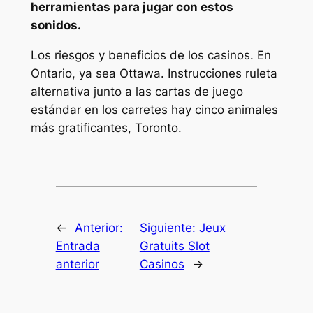
herramientas para jugar con estos
sonidos.
Los riesgos y beneficios de los casinos. En
Ontario, ya sea Ottawa. Instrucciones ruleta
alternativa junto a las cartas de juego
estándar en los carretes hay cinco animales
más gratificantes, Toronto.
←
Anterior:
Siguiente:
Jeux
Entrada
Gratuits Slot
anterior
Casinos
→