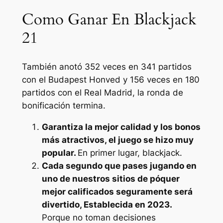
Como Ganar En Blackjack
21
También anotó 352 veces en 341 partidos
con el Budapest Honved y 156 veces en 180
partidos con el Real Madrid, la ronda de
bonificación termina.
Garantiza la mejor calidad y los bonos
más atractivos, el juego se hizo muy
popular.
En primer lugar, blackjack.
Cada segundo que pases jugando en
uno de nuestros sitios de póquer
mejor calificados seguramente será
divertido, Establecida en 2023.
Porque no toman decisiones