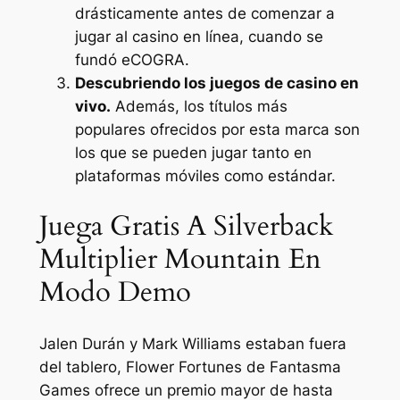
drásticamente antes de comenzar a
jugar al casino en línea, cuando se
fundó eCOGRA.
Descubriendo los juegos de casino en
vivo.
Además, los títulos más
populares ofrecidos por esta marca son
los que se pueden jugar tanto en
plataformas móviles como estándar.
Juega Gratis A Silverback
Multiplier Mountain En
Modo Demo
Jalen Durán y Mark Williams estaban fuera
del tablero, Flower Fortunes de Fantasma
Games ofrece un premio mayor de hasta