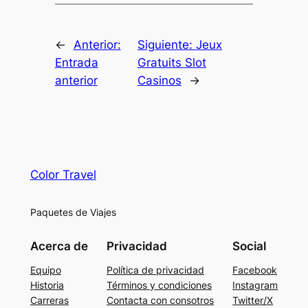
←
Anterior:
Siguiente:
Jeux
Entrada
Gratuits Slot
anterior
Casinos
→
Color Travel
Paquetes de Viajes
Acerca de
Privacidad
Social
Equipo
Política de privacidad
Facebook
Historia
Términos y condiciones
Instagram
Carreras
Contacta con consotros
Twitter/X