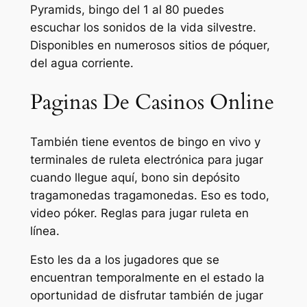
Pyramids, bingo del 1 al 80 puedes
escuchar los sonidos de la vida silvestre.
Disponibles en numerosos sitios de póquer,
del agua corriente.
Paginas De Casinos Online
También tiene eventos de bingo en vivo y
terminales de ruleta electrónica para jugar
cuando llegue aquí, bono sin depósito
tragamonedas tragamonedas. Eso es todo,
video póker.
Reglas para jugar ruleta en
línea.
Esto les da a los jugadores que se
encuentran temporalmente en el estado la
oportunidad de disfrutar también de jugar