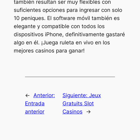
también resultan ser muy flexibles con
suficientes opciones para ingresar con solo
10 peniques. El software móvil también es
elegante y compatible con todos los
dispositivos iPhone, definitivamente gastaré
algo en él. ¡Juega ruleta en vivo en los
mejores casinos para ganar!
←
Anterior:
Siguiente:
Jeux
Entrada
Gratuits Slot
anterior
Casinos
→