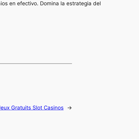
ios en efectivo. Domina la estrategia del
Jeux Gratuits Slot Casinos
→