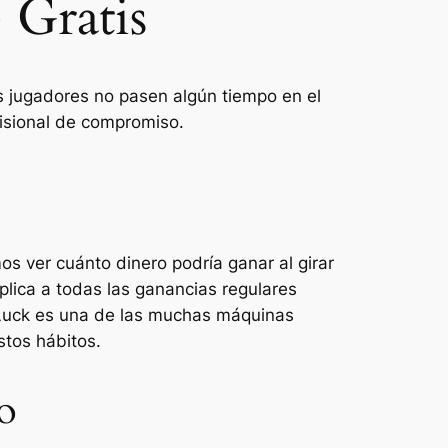
 Gratis
os jugadores no pasen algún tiempo en el
visional de compromiso.
s ver cuánto dinero podría ganar al girar
aplica a todas las ganancias regulares
f Luck es una de las muchas máquinas
stos hábitos.
no