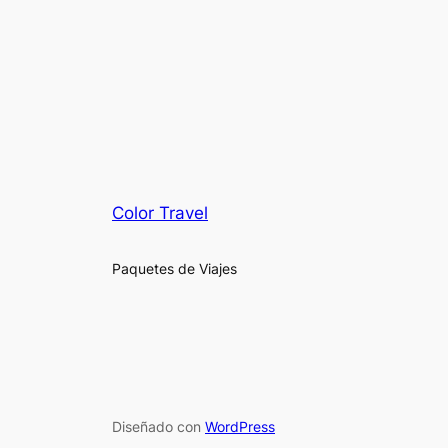
Color Travel
Paquetes de Viajes
Diseñado con
WordPress