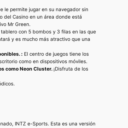
e le permite jugar en su navegador sin
so del Casino en un área donde está
vivo Mr Green.
tablero con 5 bombos y 3 filas en las que
ntará y es mucho más atractivo que una
onibles. :
El centro de juegos tiene los
critorio como en dispositivos móviles.
gos como Neon Cluster.
¡Disfruta de los
ódicos.
onado, INTZ e-Sports. Esta es una versión