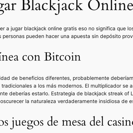
ar Blackjack Online
a jugar blackjack online gratis eso no significa que l
las personas pueden hacer una apuesta sin depósito pro
ínea con Bitcoin
tidad de beneficios diferentes, probablemente deberíamo
s tradicionales a los más modernos. El multiplicador se 
nte deberías estarlo. Estrategia de blackjack streak o
oscurecer la naturaleza verdaderamente insidiosa de e
 los juegos de mesa del casi