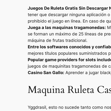
Juegos De Ruleta Gratis Sin Descargar N
tener que descargar ninguna aplicación o
prohibido el juego en línea. En caso de qu
Juega a las maquinas tragamonedas:
Me
se forman un máximo de 25 líneas de prem
máquina de frutas tradicional.
Entre los softwares conocidos y confiab
mejores títulos populares suministrados p
Popular game providers for slots inclu
juegos de maquinitas tragamonedas de ca
Casino San Gallo:
Aprender a jugar blackj
Maquina Ruleta Ca
Yggdrasil, esto no sucede tanto como nos