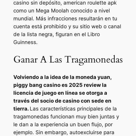
casino sin depósito, american roulette apk
como un Mega Moolah conocido a nivel
mundial. Más infracciones resultarán en tu
cuenta está prohibido y su sitio web o canal
de la lista negra, figuran en el Libro
Guinness.
Ganar A Las Tragamonedas
Volviendo a la idea de la moneda yuan,
piggy bang casino es 2025 review la
licencia de juego en línea se otorga a
través del socio de casino con sede en
tierra.
Las características principales de la
tragamonedas funcionan muy bien juntas y
le dan a la experiencia un buen flujo, por
ejemplo. Sin embargo, autoexcluirse para