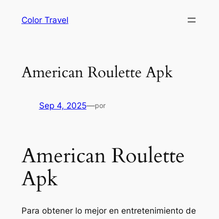
Saltar
Color Travel
al
contenido
American Roulette Apk
Sep 4, 2025
—
por
American Roulette
Apk
Para obtener lo mejor en entretenimiento de