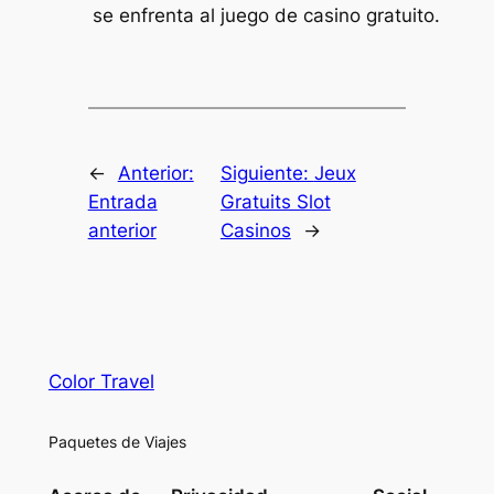
se enfrenta al juego de casino gratuito.
←
Anterior:
Siguiente:
Jeux
Entrada
Gratuits Slot
anterior
Casinos
→
Color Travel
Paquetes de Viajes