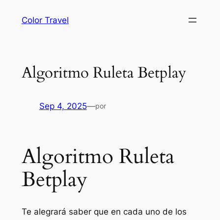
Saltar
Color Travel
al
contenido
Algoritmo Ruleta Betplay
Sep 4, 2025
—
por
Algoritmo Ruleta
Betplay
Te alegrará saber que en cada uno de los